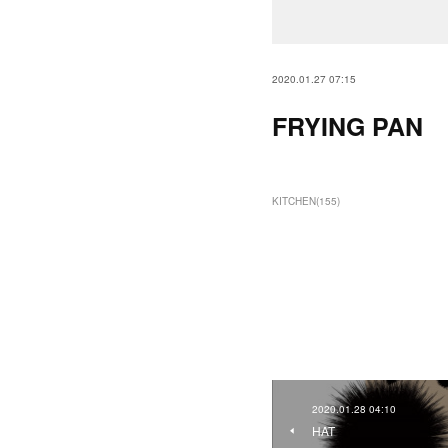
2020.01.27 07:15
FRYING PAN
KITCHEN
(
155
)
2020.01.28 04:10
HAT