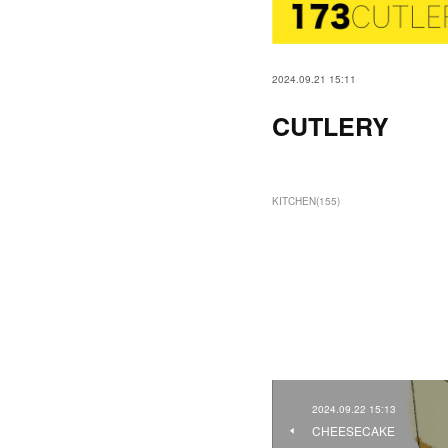
2024.09.21 15:11
CUTLERY
KITCHEN
(
155
)
2024.09.22 15:13
CHEESECAKE