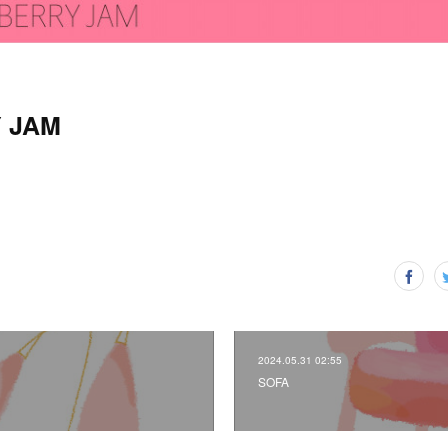
 JAM
2024.05.31 02:55
SOFA