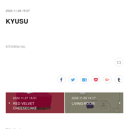
2022.11.26 15:07
KYUSU
KITCHEN
(
155
)
2022.11.27 15:21
2022.11.25 14:17
RED VELVET
LIVING ROOM
CHEESECAKE