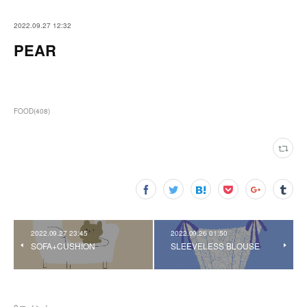
2022.09.27 12:32
PEAR
FOOD
(
408
)
2022.09.27 23:45
2022.09.26 01:50
SOFA+CUSHION
SLEEVELESS BLOUSE