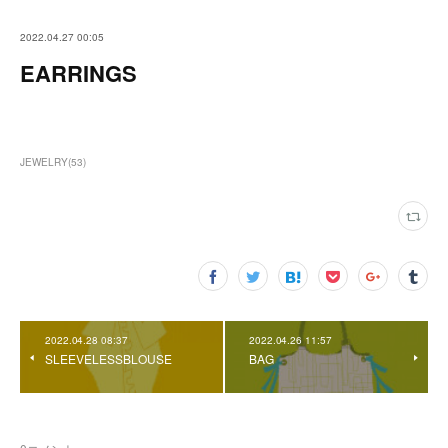
2022.04.27 00:05
EARRINGS
JEWELRY
(
53
)
2022.04.28 08:37
2022.04.26 11:57
SLEEVELESSBLOUSE
BAG